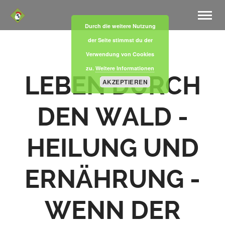
Durch die weitere Nutzung
der Seite stimmst du der
Verwendung von Cookies
zu.
Weitere Informationen
LEBEN DURCH
AKZEPTIEREN
DEN WALD -
HEILUNG UND
ERNÄHRUNG -
WENN DER