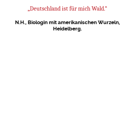
h
„Deutschland ist für mich Wald.“
„W
er
N.H., Biologin mit amerikanischen Wurzeln,
“
Heidelberg.