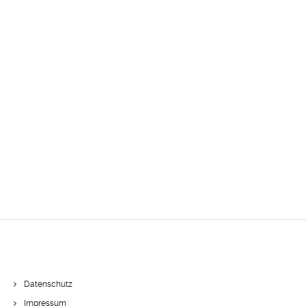
You are using a gallery with old engine.
Please copy this gallery to use new engine and full Contest
Gallery abilities.
2018_Teilnahmebedingungen Fotowettbewerb
Waldjahr
Datenschutzerklärung
Datenschutz
Impressum