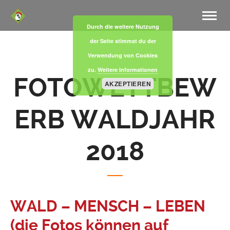
Durch die weitere Nutzung
der Seite stimmst du der
Verwendung von Cookies
zu.
Weitere Informationen
FOTOWETTBEW
AKZEPTIEREN
ERB WALDJAHR
2018
WALD – MENSCH – LEBEN
(die Fotos können auf